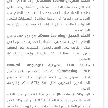
يعد التعلم الآلي
التعلم الآلي (Machine Learning):
أحد أكثر تخصصات الذكاء الاصطناعي انتشارًا. يعتمد على
تطوير الخوارزميات التي تمكن الآلات من التعلم من
البيانات دون الحاجة إلى برمجة مباشرة. التطبيقات تشمل
التنبؤات المالية، تحليل البيانات الطبية، وتحسين تجربة
المستخدم.
هو نوع متقدم من
التعلم العميق (Deep Learning):
التعلم الآلي يعتمد على الشبكات العصبية الصناعية التي
تحاكي طريقة عمل العقل البشري. يُستخدم في التعرف
على الصور، معالجة اللغة الطبيعية، والسيارات الذاتية
القيادة.
معالجة اللغة الطبيعية (Natural Language
يركز هذا التخصص على تطوير
Processing – NLP):
أنظمة تفهم وتحلل اللغة البشرية. تطبيقاته تشمل
المساعدين الرقميين مثل Siri وChatGPT، والترجمة
الآلية.
يجمع هذا التخصص بين الذكاء
الروبوتات (Robotics):
الاصطناعي والهندسة الميكانيكية لتطوير الروبوتات التي
تستطيع التفاعل مع العالم المادي، مثل الروبوتات الطبية