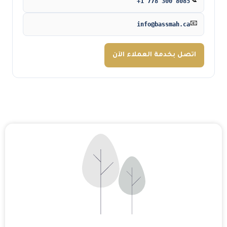
+1 778 300 8085
📞
info@bassmah.ca
📧
اتصل بخدمة العملاء الآن