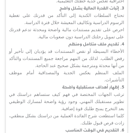
احترافية تعكس جدية خطتك التعليمية.
3. إثبات القدرة المالية بشكل واضح
تحتاج السلطات الكندية إلى التأكد من قدرتك على تغطية
الرسوم الدراسية وتكاليف المعيشة خلال فترة الدراسة.
احرص على تقديم مستندات مالية واضحة ومحدثة تدعم قدرتك
على تمويل رحلتك الدراسية دون صعوبات مالية.
4. تقديم ملف متكامل ومنظم
الأخطاء البسيطة أو نقص المستندات قد يؤديان إلى تأخير أو
رفض الطلب. لذلك من المهم مراجعة جميع المستندات والتأكد
من أنها محدثة ومترجمة بشكل صحيح عند الحاجة.
الملف المنظم يعكس الجدية والمصداقية أمام موظف
التأشيرات.
5. إظهار أهداف مستقبلية واضحة
ترغب الجهات المختصة في فهم كيف ستساهم دراستك في
تطوير مستقبلك المهني. وجود رؤية واضحة لمسارك الوظيفي
بعد التخرج يمنح طلبك قوة إضافية.
كلما استطعت شرح الفائدة العملية من دراستك بشكل منطقي،
زادت فرص قبول طلبك.
6. التقديم في الوقت المناسب