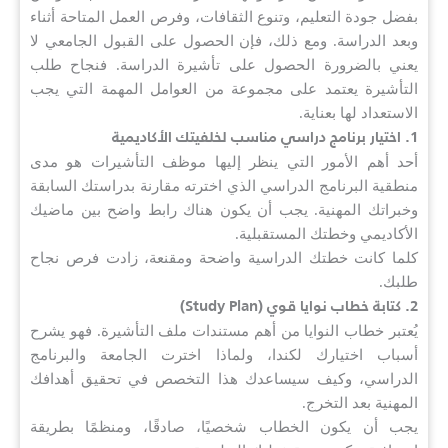
بفضل جودة التعليم، وتنوع الثقافات، وفرص العمل المتاحة أثناء
وبعد الدراسة. ومع ذلك، فإن الحصول على القبول الجامعي لا
يعني بالضرورة الحصول على تأشيرة الدراسة. فنجاح طلب
التأشيرة يعتمد على مجموعة من العوامل المهمة التي يجب
الاستعداد لها بعناية.
1. اختيار برنامج دراسي مناسب لخلفيتك الأكاديمية
أحد أهم الأمور التي ينظر إليها موظف التأشيرات هو مدى
منطقية البرنامج الدراسي الذي اخترته مقارنة بدراستك السابقة
وخبراتك المهنية. يجب أن يكون هناك رابط واضح بين ماضيك
الأكاديمي وخطتك المستقبلية.
كلما كانت خطتك الدراسية واضحة ومقنعة، زادت فرص نجاح
طلبك.
2. كتابة خطاب نوايا قوي (Study Plan)
يُعتبر خطاب النوايا من أهم مستندات ملف التأشيرة. فهو يشرح
أسباب اختيارك لكندا، ولماذا اخترت الجامعة والبرنامج
الدراسي، وكيف سيساعدك هذا التخصص في تحقيق أهدافك
المهنية بعد التخرج.
يجب أن يكون الخطاب شخصيًا، صادقًا، ومنظمًا بطريقة