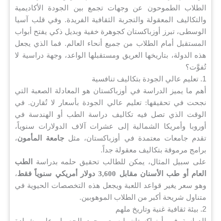
الطلاب الطموحون عن وجهات تجمع بين الجودة الأكاديمية
والتكاليف المعقولة والتجربة الثقافية الفريدة. وفي قلب آسيا
الوسطى، تبرز أوزباكستان كجوهرة خفية وبديل ذكي يفتح أبواب
المستقبل أمام الطلاب من جميع أنحاء العالم. فما الذي يجعل
هذه الدولة، بتاريخها العريق ومستقبلها الواعد، وجهة دراسية لا
تُفوَّت؟
1. تعليم عالي الجودة بتكاليف تنافسية
أهم ما يميز الدراسة في أوزباكستان هو المعادلة الصعبة التي
نجحت في تحقيقها: تعليم عالي الجودة بأسعار لا تُقارن. في
الوقت الذي تصل فيه تكاليف دراسة الطب أو الهندسة في
أوروبا وأمريكا الشمالية إلى عشرات آلاف الدولارات سنوياً،
تقدم جامعات معتمدة في أوزباكستان، مثل
جامعة المأمون
،
برامج مرموقة بتكاليف معقولة جداً.
على سبيل المثال، يمكن للطالب تحقيق حلمه بدراسة
الطب
العام أو طب الأسنان مقابل 3,600 دولار أمريكي سنوياً فقط
،
وهو سعر يغير قواعد اللعبة ويجعل هذه التخصصات الحيوية في
متناول شريحة أكبر من الطلاب الموهوبين.
2. بيئة ثقافية غنية وتاريخ ملهم
الدراسة في أوزباكستان ليست مجرد الحصول على شهادة