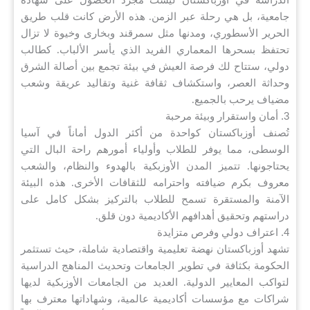
جامعية، بل هي رحلة عبر الزمن. هذه الأرض كانت قلب طريق
الحرير الأسطوري، ومدنها مثل سمرقند وبخارى وخيوة لا تزال
تحتفظ بسحرها المعماري الفريد الذي يأسر الألباب. كطالب
دولي، ستتاح لك فرصة العيش في بيئة تجمع بين أصالة الشرق
وحداثة العصر، واستكشاف ثقافة غنية وتقاليد عريقة وشعب
مضياف يرحب بالجميع.
3. أمان واستقرار وبيئة مرحبة
تُصنف أوزباكستان كواحدة من أكثر الدول أماناً في آسيا
الوسطى، مما يوفر للطلاب وأولياء أمورهم راحة البال التي
يحتاجونها. تتميز المدن الأوزبكية بالهدوء والنظام، والشعب
معروف بكرم ضيافته واحترامه للثقافات الأخرى. هذه البيئة
الآمنة والمستقرة تسمح للطلاب بالتركيز بشكل كامل على
دراستهم وتحقيق أهدافهم الأكاديمية دون قلق.
4. اعتراف دولي وفرص متزايدة
تشهد أوزباكستان نهضة تعليمية واقتصادية شاملة، حيث تستثمر
الحكومة بكثافة في تطوير الجامعات وتحديث المناهج الدراسية
لتواكب المعايير الدولية. العديد من الجامعات الأوزبكية لديها
شراكات مع مؤسسات أكاديمية عالمية، وشهاداتها معترف بها