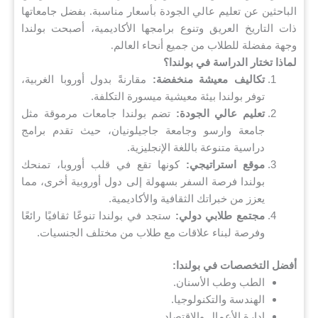
الباحثين عن تعليم عالي الجودة بأسعار مناسبة. بفضل جامعاتها
ذات التاريخ العريق وتنوع برامجها الأكاديمية، أصبحت بولندا
وجهة مفضلة للطلاب من جميع أنحاء العالم.
لماذا تختار الدراسة في بولندا؟
تكاليف معيشة منخفضة:
مقارنةً بدول أوروبا الغربية،
توفر بولندا بيئة معيشية ميسورة التكلفة.
تعليم عالي الجودة:
تضم بولندا جامعات مرموقة مثل
جامعة وارسو وجامعة جاجيلونيان، حيث تقدم برامج
دراسية متنوعة باللغة الإنجليزية.
موقع استراتيجي:
كونها تقع في قلب أوروبا، تمنحك
بولندا فرصة السفر بسهولة إلى دول أوروبية أخرى، مما
يعزز من خبراتك الثقافية والأكاديمية.
مجتمع طلابي دولي:
ستجد في بولندا تنوعًا ثقافيًا رائعًا
وفرصة لبناء علاقات مع طلاب من مختلف الجنسيات.
أفضل التخصصات في بولندا:
الطب وطب الأسنان.
الهندسة والتكنولوجيا.
إدارة الأعمال والاقتصاد.