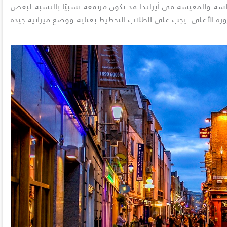
لدراسة والمعيشة في أيرلندا قد تكون مرتفعة نسبيًا بالنسبة لبعض
ورة الأعلى. يجب على الطلاب التخطيط بعناية ووضع ميزانية جيدة