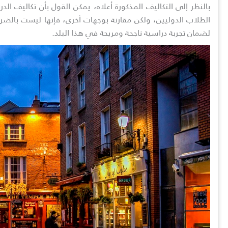
بالنظر إلى التكاليف المذكورة أعلاه، يمكن القول بأن تكاليف ا
الطلاب الدوليين، ولكن مقارنة بوجهات أخرى، فإنها ليست بالضر
لضمان تجربة دراسية ناجحة ومريحة في هذا البلد.