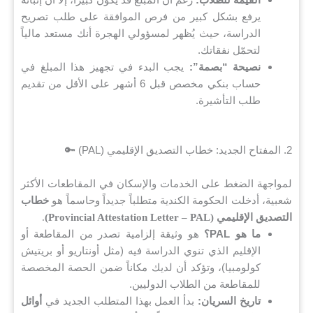
يرفع بشكل كبير من فرص الموافقة على طلب تصريح
الدراسة، حيث يُظهر لمسؤولي الهجرة أنك مستعد مالياً
لتحمّل نفقاتك.
نصيحة “بصمة”:
يجب البدء في تجهيز هذا المبلغ في
حساب بنكي مخصص قبل 6 أشهر على الأقل من تقديم
طلب التأشيرة.
2. المفتاح الجديد: خطاب التصديق الإقليمي (PAL) 🔑
لمواجهة الضغط على الخدمات والإسكان في المقاطعات الأكثر
شعبية، أدخلت الحكومة الكندية متطلباً جديداً وحاسماً هو
خطاب
التصديق الإقليمي (Provincial Attestation Letter – PAL)
.
ما هو PAL؟
هو وثيقة إلزامية تصدر من المقاطعة أو
الإقليم الذي تنوي الدراسة فيه (مثل أونتاريو أو بريتيش
كولومبيا)، وتؤكد أن لديك مكاناً ضمن الحصة المخصصة
للمقاطعة من الطلاب الدوليين.
تاريخ السريان:
بدأ العمل بهذا المتطلب الجديد في
أوائل