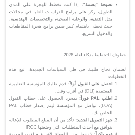
نصيحة “بصمة”:
إذا كنت تخطط للهجرة على المدى
الطويل، ركز على برامج الدراسات العليا في مجالات
مثل
التقنية، والرعاية الصحية، والتخصصات الهندسية
،
حيث تحظى باهتمام كبير ضمن برامج هجرة المقاطعات
والدخول السريع.
خطوتك للتخطيط بذكاء لعام 2026:
لضمان نجاح طلبك في ظل السياسات الجديدة، اتبع هذه
الخطوات:
احصل على القبول أولاً:
قدم طلبك للمؤسسة التعليمية
المعتمدة (DLI) في أقرب وقت.
اطلب PAL فوراً:
بمجرد الحصول على خطاب القبول
(LOA)، تواصل مع المؤسسة ليتم إصدار خطاب PAL
الخاص بك.
جهز التمويل الجديد:
تأكد من أن المبلغ المطلوب للإعالة
يتوافق مع أحدث المتطلبات التي وضعتها IRCC.
قدم باكراً:
لا تنتظر حتى اللحظة الأخيرة، فالقيود الجديدة