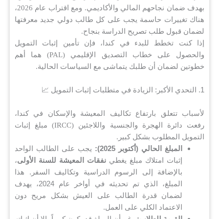
بهدف ضمان نجاحهم المالي والأكاديمي. ومع اقتراب عام 2026،
هناك تغييرات حاسمة يجب على كل طالب دولي جديد معرفتها
لضمان قبول طلب تصريح الدراسة بنجاح.
إذا كنت تخطط للبدء في كندا، فإن تأمين إثبات التمويل
والحصول على خطاب التصديق الإقليمي (PAL) هما أهم
خطوتين لضمان أن طلبك يتماشى مع السياسات الحالية.
1. التحدي الأكبر: الزيادة في متطلبات إثبات التمويل 📈
لأسباب تتعلق بارتفاع تكاليف المعيشة والإسكان في كندا،
رفعت دائرة الهجرة والجنسية واللاجئين (IRCC) مبلغ إثبات
التمويل المطلوب بشكل كبير.
المبلغ الحالي (أكتوبر 2025):
يجب على الطالب الواحد
إثبات امتلاك مبلغ يغطي
نفقات المعيشة للسنة الأولى
،
بالإضافة إلى الرسوم الدراسية وتكاليف السفر. هذا
المبلغ، الذي تم تحديثه في أواخر عام 2024، يهدف
لضمان قدرة الطالب على العيش بشكل مريح دون
الاعتماد الكلي على العمل.
القيمة للطلاب:
رغم أن المبلغ قد يكون كبيراً، إلا أن إثباته