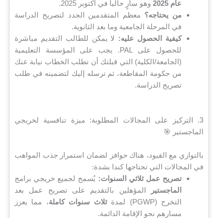
عام 2025
وهو سارٍ حالياً في أكتوبر 2025.
من يحتاجه؟
معظم المتقدمين الجدد لتصريح الدراسة
في المرحلة الجامعية وما بعد الثانوية.
كيفية الحصول عليه:
لا يمكن للطالب التقديم مباشرة
للحصول على PAL. يجب على المؤسسة التعليمية
(الجامعة/الكلية) التي قبلتك أن تطلب الخطاب نيابة عنك
من حكومة المقاطعة، ثم ترسله إليك لتضمينه في طلب
تصريح الدراسة.
3. التركيز على المجالات المطلوبة: ميزة تنافسية لخريجي
الماجستير 🎯
بالتوازي مع القيود، هناك حوافز لضمان استمرار جذب المواهب
في المجالات التي تحتاجها كندا بشدة:
تصريح عمل ثلاثي السنوات:
يُسمح لجميع خريجي برامج
الماجستير
المؤهلين بالتقديم على تصريح عمل بعد
التخرج (PGWP) لمدة
ثلاث سنوات كاملة
، مما يعزز
مسارهم نحو الإقامة الدائمة.