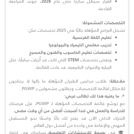
القرار سيظل ساريًا حتى عام
، موعد المراجعة
2026
القادمة.
التخصصات المشمولة:
تشمل البرامج المؤهلة حاليًا في 2025 تخصصات مثل:
تعليم اللغة الفرنسية
تدريب معلمي الكيمياء والبيولوجيا
تخصصات تعليم الحاسوب والفنون والمسرح
وبعض تخصصات
التي كانت قد أُزيلت سابقًا، مثل
STEM
البيئية والموارد الطبيعية، قد عادت للقائمة.
طلاب مدارس الطيران المؤهلة ما زالوا لا يحتاجون
ملاحظة:
للامتثال لقائمة التخصصات، ويظلون مشمولين بـ PGWP.
📌
ما يعنيه هذا لك كطالب عربي:
مع توسّع قائمة التخصصات المؤهلة لـ PGWP، فإن فرصتك
.
للدراسة والعمل في كندا أصبحت أفضل من أي وقت مضى
التحرك الذكي الآن قد يفتح لك بابًا واسعًا نحو المستقبل
المهني والإقامة في واحدة من أفضل دول العالم.
🎓 في
، نساعدك في اختيار
بصمة للاستشارات التعليمية