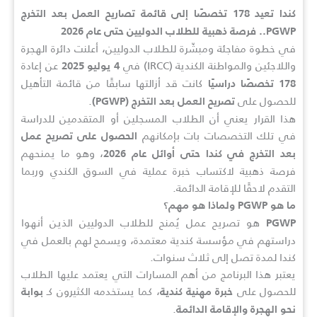
كندا تعيد 178 تخصصًا إلى قائمة تصاريح العمل بعد التخرج
PGWP.. فرصة ذهبية للطلاب الدوليين حتى عام 2026
في خطوة مفاجئة ومبشّرة للطلاب الدوليين، أعلنت دائرة الهجرة
واللاجئين والمواطنة الكندية (IRCC) في
عن إعادة
4 يوليو 2025
كانت قد أزالتها سابقًا من قائمة التأهيل
178 تخصصًا دراسيًا
للحصول على
.
تصريح العمل بعد التخرج (PGWP)
هذا القرار يعني أن الطلاب المسجلين أو المتقدمين للدراسة
في تلك التخصصات بات بإمكانهم
الحصول على تصريح عمل
، وهو ما يمنحهم
بعد التخرج في كندا حتى أوائل عام 2026
فرصة ذهبية لاكتساب خبرة عملية في السوق الكندي وربما
التقدم لاحقًا للإقامة الدائمة.
ما هو PGWP ولماذا هو مهم؟
هو تصريح عمل يُمنح للطلاب الدوليين الذين أنهوا
PGWP
دراستهم في مؤسسة كندية معتمدة، ويسمح لهم بالعمل في
كندا لمدة تصل إلى ثلاث سنوات.
يعتبر هذا البرنامج من أهم المسارات التي يعتمد عليها الطلاب
للحصول على
، كما يستخدمه الكثيرون كـ
خبرة مهنية كندية
بوابة
.
نحو الهجرة والإقامة الدائمة