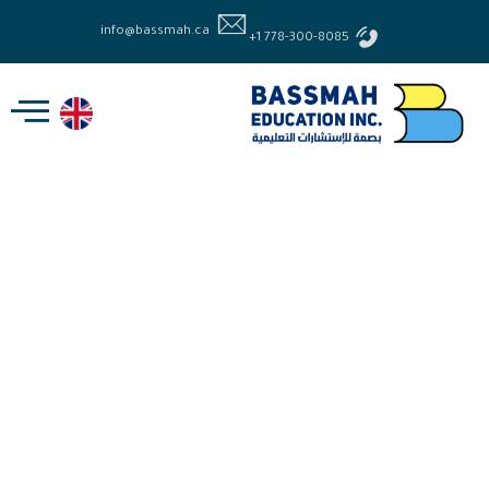
خطي
info@bassmah.ca
لى
+1 778-300-8085
لمحتوى