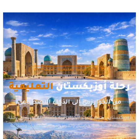
رحلة تربوية تعليمية - صيف 2026
رحلة أوزبكستان
التعليمية
من الخوارزمي إلى الذكاء الاصطناعي
أوزبكستان… حيث وُلدت الخوارزمية وصُنع المستقبل. رحلة
مصممة لبناء الشخصية، وتعزيز التفكير النقدي، وصناعة
وعي حضاري متوازن.